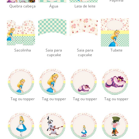
Papinha
Quebra cabeça
Água
Lata de leite
Sacolinha
Saia para
Saia para
Tubete
cupcake
cupcake
Tag ou topper
Tag ou topper
Tag ou topper
Tag ou topper