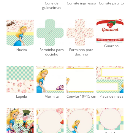
Cone de
Convite ingrresso
Convite pirulito
guloseimas
Guarana
Nucita
Forminha para
Forminha para
docinho
docinho
Lapela
Marmita
Convite 10×15 cm
Placa de mesa