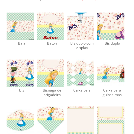
Bala
Baton
Bis duplo com
Bis duplo
display
Bis
Bisnaga de
Caixa bala
Caixa para
brigadeiro
guloseimas