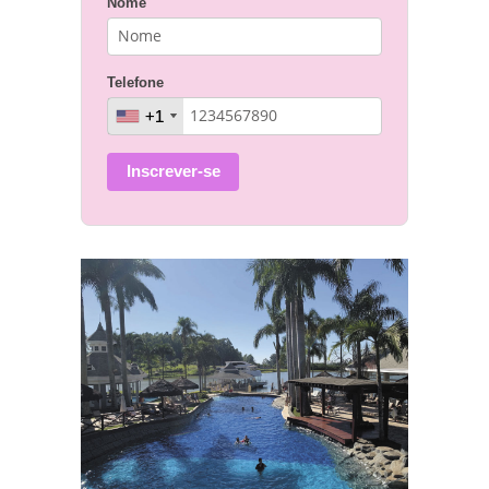
Nome
Telefone
+1
+1
Inscrever-se