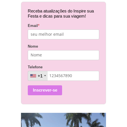
Receba atualizações do Inspire sua
Festa e dicas para sua viagem!
Email
*
Nome
Telefone
+1
+1
Inscrever-se